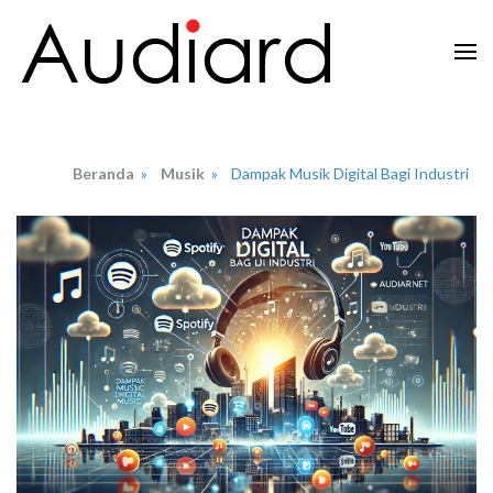
Lompat
ke
konten
Audiard.net
Merangkai Kisah, Menginspirasi Imajinasi
(Tekan
Enter)
Beranda
»
Musik
»
Dampak Musik Digital Bagi Industri