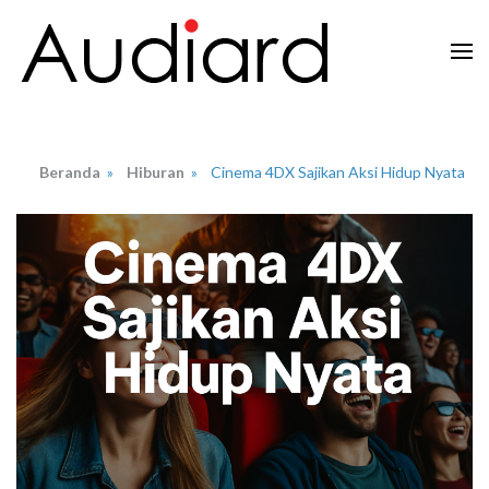
Lompat
ke
konten
Audiard.net
Merangkai Kisah, Menginspirasi Imajinasi
(Tekan
Enter)
Beranda
»
Hiburan
»
Cinema 4DX Sajikan Aksi Hidup Nyata