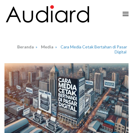
Lompat
ke
konten
Audiard.net
Merangkai Kisah, Menginspirasi Imajinasi
(Tekan
Enter)
Beranda
»
Media
»
Cara Media Cetak Bertahan di Pasar
Digital