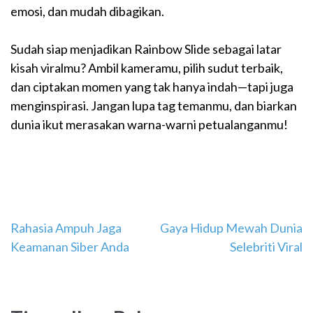
emosi, dan mudah dibagikan.
Sudah siap menjadikan Rainbow Slide sebagai latar
kisah viralmu? Ambil kameramu, pilih sudut terbaik,
dan ciptakan momen yang tak hanya indah—tapi juga
menginspirasi. Jangan lupa tag temanmu, dan biarkan
dunia ikut merasakan warna-warni petualanganmu!
Navigasi
Rahasia Ampuh Jaga
Gaya Hidup Mewah Dunia
Keamanan Siber Anda
Selebriti Viral
pos