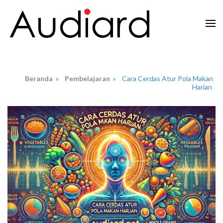
Lompat
ke
konten
Audiard.net
Merangkai Kisah, Menginspirasi Imajinasi
(Tekan
Enter)
Beranda
»
Pembelajaran
»
Cara Cerdas Atur Pola Makan
Harian