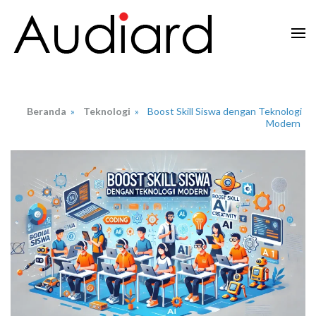
Lompat
ke
konten
Audiard.net
Merangkai Kisah, Menginspirasi Imajinasi
(Tekan
Enter)
Beranda
»
Teknologi
»
Boost Skill Siswa dengan Teknologi
Modern