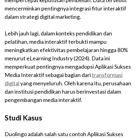
mempercepat keputusan pembelian. Data tersebut
mencerminkan pentingnya integrasi fitur interaktif
dalam strategi digital marketing.
Lebih jauh lagi, dalam konteks pendidikan dan
pelatihan, media interaktif terbukti mampu
meningkatkan efektivitas pembelajaran hingga 80%
menurut eLearning Industry (2024). Data ini
memperkuat pentingnya mengadopsi Aplikasi Sukses
Media Interaktif sebagai bagian dari
transformasi
digital
yang menyeluruh. Oleh karena itu, perusahaan
dan institusi pendidikan harus berinvestasi dalam
pengembangan media interaktif.
Studi Kasus
Duolingo adalah salah satu contoh Aplikasi Sukses