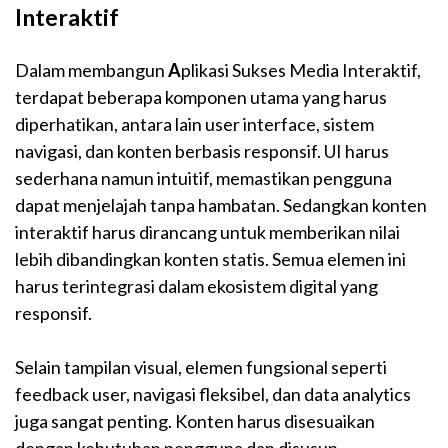
Interaktif
Dalam membangun
A
plikasi Sukses Media Interaktif,
terdapat beberapa komponen utama yang harus
diperhatikan, antara lain user interface, sistem
navigasi, dan konten berbasis responsif. UI harus
sederhana namun intuitif, memastikan pengguna
dapat menjelajah tanpa hambatan. Sedangkan konten
interaktif harus dirancang untuk memberikan nilai
lebih dibandingkan konten statis. Semua elemen ini
harus terintegrasi dalam ekosistem digital yang
responsif.
Selain tampilan visual, elemen fungsional seperti
feedback user, navigasi fleksibel, dan data analytics
juga sangat penting. Konten harus disesuaikan