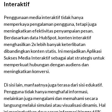
Interaktif
Penggunaan media interaktif tidak hanya
memperkaya pengalaman pengguna, tetapi juga
meningkatkan efektivitas penyampaian pesan.
Berdasarkan data HubSpot, konten interaktif
menghasilkan 2x lebih banyak keterlibatan
dibandingkan konten statis. Ini menjadikan Aplikasi
Sukses Media Interaktif sebagai alat strategis untuk
memperkuat hubungan dengan audiens dan
meningkatkan konversi.
Di sisi lain, manfaatnya juga terasa dari sisi edukatif.
Pengguna tidak hanya menghafal informasi,
melainkan juga mengalami dan memahami secara
langsung melalui simulasi atau visualisasi dinamis. Hal
ini meningkatkan daya serap informasi hingga 65%.