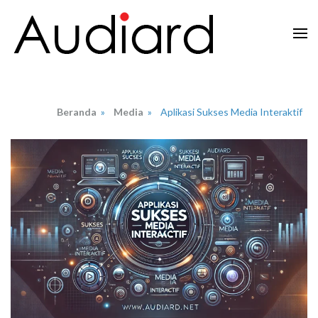
Lompat
ke
konten
Audiard.net
Merangkai Kisah, Menginspirasi Imajinasi
(Tekan
Enter)
Beranda
»
Media
»
Aplikasi Sukses Media Interaktif