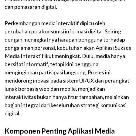
dan pemasaran digital.
Perkembangan media interaktif dipicu oleh
perubahan pola konsumsi informasi digital. Seiring
dengan meningkatnya harapan pengguna terhadap
pengalaman personal, kebutuhan akan Aplikasi Sukses
Media Interaktif ikut meningkat. Dulu, media hanya
bersifat informatif, tetapi kini pengguna
menginginkan partisipasi langsung. Proses ini
mendorong inovasi pada sistem UI/UX dan perangkat
lunak berbasis web dan mobile, menjadikan
interaktivitas bukan hanya fitur tambahan, melainkan
bagian integral dari keseluruhan strategi komunikasi
digital.
Komponen Penting Aplikasi Media