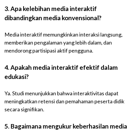
3. Apa kelebihan media interaktif
dibandingkan media konvensional?
Media interaktif memungkinkan interaksi langsung,
memberikan pengalaman yang lebih dalam, dan
mendorong partisipasi aktif pengguna.
4. Apakah media interaktif efektif dalam
edukasi?
Ya. Studi menunjukkan bahwa interaktivitas dapat
meningkatkan retensi dan pemahaman peserta didik
secara signifikan.
5. Bagaimana mengukur keberhasilan media