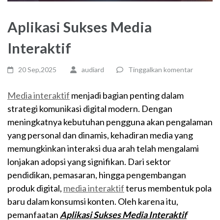
Aplikasi Sukses Media
Interaktif
20 Sep,2025
audiard
Tinggalkan komentar
Media interaktif
menjadi bagian penting dalam
strategi komunikasi digital modern. Dengan
meningkatnya kebutuhan pengguna akan pengalaman
yang personal dan dinamis, kehadiran media yang
memungkinkan interaksi dua arah telah mengalami
lonjakan adopsi yang signifikan. Dari sektor
pendidikan, pemasaran, hingga pengembangan
produk digital,
media interaktif
terus membentuk pola
baru dalam konsumsi konten. Oleh karena itu,
pemanfaatan
Aplikasi Sukses Media Interaktif