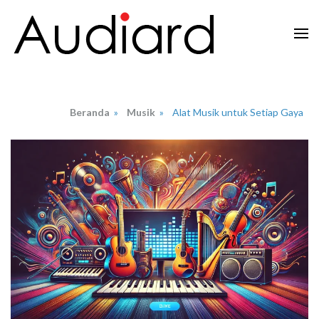
Lompat
ke
konten
Audiard.net
Merangkai Kisah, Menginspirasi Imajinasi
(Tekan
Enter)
Beranda
»
Musik
»
Alat Musik untuk Setiap Gaya