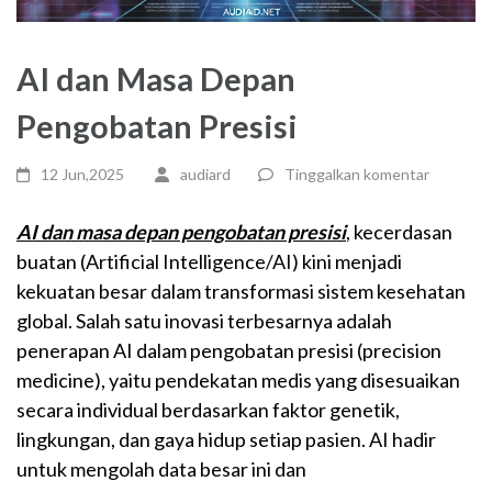
AI dan Masa Depan
Pengobatan Presisi
12 Jun,2025
audiard
Tinggalkan komentar
AI dan masa depan pengobatan presisi
, kecerdasan
buatan (Artificial Intelligence/AI) kini menjadi
kekuatan besar dalam transformasi sistem kesehatan
global. Salah satu inovasi terbesarnya adalah
penerapan AI dalam pengobatan presisi (precision
medicine), yaitu pendekatan medis yang disesuaikan
secara individual berdasarkan faktor genetik,
lingkungan, dan gaya hidup setiap pasien. AI hadir
untuk mengolah data besar ini dan