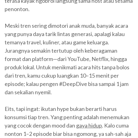
terasa kayak ngobrol langsung sama host atau sesama
penonton.
Meski tren sering dimotori anak muda, banyak acara
yang punya daya tarik lintas generasi, apalagi kalau
temanya travel, kuliner, atau game keluarga.
Jurangnya semakin tertutup oleh keberagaman
format dan platform—dari YouTube, Netflix, hingga
produk lokal. Untuk menikmati acara hits tanpa bolos
dari tren, kamu cukup luangkan 10–15 menit per
episode; kalau pengen #DeepDive bisa sampai 1 jam
dan sekalian nyemil.
Eits, tapi ingat: ikutan hype bukan berarti harus
konsumsi tiap tren. Yang penting adalah menemukan
yang cocok dengan mood dan
gaya hidup
. Kalo cuma
nonton 1–2 episode biar bisa ngomong, ya sah-sah aja