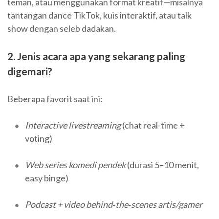
teman, atau menggunakan format kreatif—misalnya
tantangan dance TikTok, kuis interaktif, atau talk
show dengan seleb dadakan.
2. Jenis acara apa yang sekarang paling
digemari?
Beberapa favorit saat ini:
Interactive livestreaming
(chat real-time +
voting)
Web series komedi pendek
(durasi 5–10 menit,
easy binge)
Podcast + video behind‑the‑scenes artis/gamer