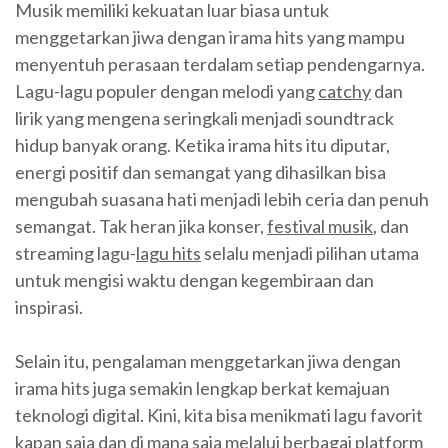
Musik memiliki kekuatan luar biasa untuk
menggetarkan jiwa dengan irama hits yang mampu
menyentuh perasaan terdalam setiap pendengarnya.
Lagu-lagu populer dengan melodi yang
catchy
dan
lirik yang mengena seringkali menjadi soundtrack
hidup banyak orang. Ketika irama hits itu diputar,
energi positif dan semangat yang dihasilkan bisa
mengubah suasana hati menjadi lebih ceria dan penuh
semangat. Tak heran jika konser,
festival musik
, dan
streaming lagu-
lagu hits
selalu menjadi pilihan utama
untuk mengisi waktu dengan kegembiraan dan
inspirasi.
Selain itu, pengalaman menggetarkan jiwa dengan
irama hits juga semakin lengkap berkat kemajuan
teknologi digital. Kini, kita bisa menikmati lagu favorit
kapan saja dan di mana saja melalui berbagai platform