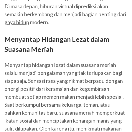
Di masa depan, hiburan virtual diprediksi akan
semakin berkembang dan menjadi bagian penting dari
gaya hidup
modern.
Menyantap Hidangan Lezat dalam
Suasana Meriah
Menyantap hidangan lezat dalam suasana meriah
selalu menjadi pengalaman yang tak terlupakan bagi
siapa saja. Sensasi rasa yang nikmat berpadu dengan
energi positif dari keramaian dan kegembiraan
membuat setiap momen makan menjadi lebih spesial.
Saat berkumpul bersama keluarga, teman, atau
bahkan komunitas baru, suasana meriah memperkuat
ikatan sosial dan menciptakan kenangan manis yang
sulit dilupakan. Oleh karena itu, menikmati makanan