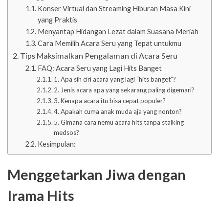
Konser Virtual dan Streaming Hiburan Masa Kini
yang Praktis
Menyantap Hidangan Lezat dalam Suasana Meriah
Cara Memilih Acara Seru yang Tepat untukmu
Tips Maksimalkan Pengalaman di Acara Seru
FAQ: Acara Seru yang Lagi Hits Banget
1. Apa sih ciri acara yang lagi “hits banget”?
2. Jenis acara apa yang sekarang paling digemari?
3. Kenapa acara itu bisa cepat populer?
4. Apakah cuma anak muda aja yang nonton?
5. Gimana cara nemu acara hits tanpa stalking
medsos?
Kesimpulan:
Menggetarkan Jiwa dengan
Irama Hits