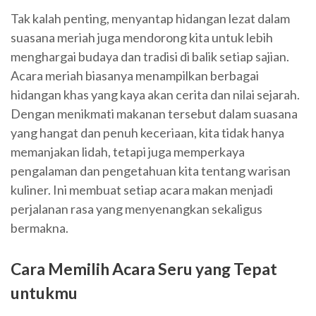
Tak kalah penting, menyantap hidangan lezat dalam
suasana meriah juga mendorong kita untuk lebih
menghargai budaya dan tradisi di balik setiap sajian.
Acara meriah biasanya menampilkan berbagai
hidangan khas yang kaya akan cerita dan nilai sejarah.
Dengan menikmati makanan tersebut dalam suasana
yang hangat dan penuh keceriaan, kita tidak hanya
memanjakan lidah, tetapi juga memperkaya
pengalaman dan pengetahuan kita tentang warisan
kuliner. Ini membuat setiap acara makan menjadi
perjalanan rasa yang menyenangkan sekaligus
bermakna.
Cara Memilih Acara Seru yang Tepat
untukmu