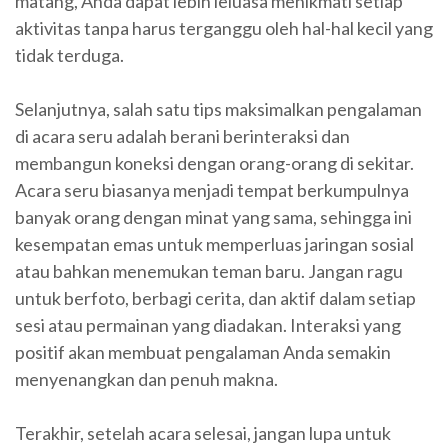
matang, Anda dapat lebih leluasa menikmati setiap
aktivitas tanpa harus terganggu oleh hal-hal kecil yang
tidak terduga.
Selanjutnya, salah satu tips maksimalkan pengalaman
di acara seru adalah berani berinteraksi dan
membangun koneksi dengan orang-orang di sekitar.
Acara seru biasanya menjadi tempat berkumpulnya
banyak orang dengan minat yang sama, sehingga ini
kesempatan emas untuk memperluas jaringan sosial
atau bahkan menemukan teman baru. Jangan ragu
untuk berfoto, berbagi cerita, dan aktif dalam setiap
sesi atau permainan yang diadakan. Interaksi yang
positif akan membuat pengalaman Anda semakin
menyenangkan dan penuh makna.
Terakhir, setelah acara selesai, jangan lupa untuk