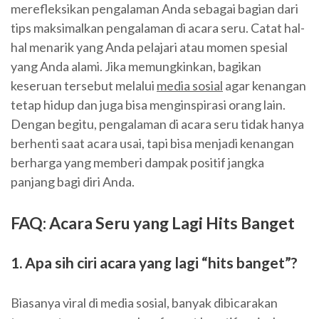
merefleksikan pengalaman Anda sebagai bagian dari
tips maksimalkan pengalaman di acara seru. Catat hal-
hal menarik yang Anda pelajari atau momen spesial
yang Anda alami. Jika memungkinkan, bagikan
keseruan tersebut melalui
media sosial
agar kenangan
tetap hidup dan juga bisa menginspirasi orang lain.
Dengan begitu, pengalaman di acara seru tidak hanya
berhenti saat acara usai, tapi bisa menjadi kenangan
berharga yang memberi dampak positif jangka
panjang bagi diri Anda.
FAQ: Acara Seru yang Lagi Hits Banget
1. Apa sih ciri acara yang lagi “hits banget”?
Biasanya viral di media sosial, banyak dibicarakan