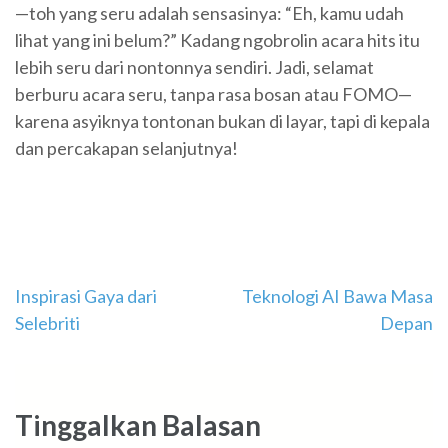
—toh yang seru adalah sensasinya: “Eh, kamu udah
lihat yang ini belum?” Kadang ngobrolin acara hits itu
lebih seru dari nontonnya sendiri. Jadi, selamat
berburu acara seru, tanpa rasa bosan atau FOMO—
karena asyiknya tontonan bukan di layar, tapi di kepala
dan percakapan selanjutnya!
Navigasi
Inspirasi Gaya dari
Teknologi AI Bawa Masa
Selebriti
Depan
pos
Tinggalkan Balasan