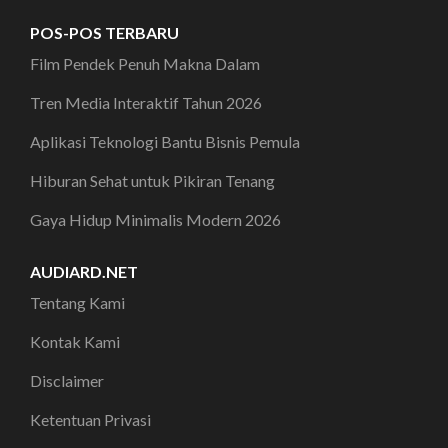
POS-POS TERBARU
Film Pendek Penuh Makna Dalam
Tren Media Interaktif Tahun 2026
Aplikasi Teknologi Bantu Bisnis Pemula
Hiburan Sehat untuk Pikiran Tenang
Gaya Hidup Minimalis Modern 2026
AUDIARD.NET
Tentang Kami
Kontak Kami
Disclaimer
Ketentuan Privasi