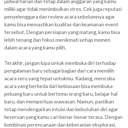
jadwal harian dan tetap dalam anggaran yang kamu
miliki agar tidak menimbulkan stres. Cek juga reputasi
penyelenggara dan review acara sebelumnya agar
kamu bisa memastikan kualitas dan keamanan event
tersebut. Dengan persiapan yang matang, kamu bisa
lebih tenang dan fokus menikmati setiap momen
dalam acara yang kamu pilih.
Terakhir, jangan lupa untuk membuka diri terhadap
pengalaman baru sebagai bagian dari cara memilih
acara seru yang tepat untukmu. Kadang, mencoba
acara yang berbeda dari kebiasaan bisa membuka
peluang baru untuk bertemu orang baru, belajar hal
baru, dan memperluas wawasan. Namun, pastikan
tetap mendengarkan intuisi dan kebutuhan diri agar
keseruan yang kamu cari benar-benar terasa. Dengan
kombinasi perencanaan dan keberanian eksplorasi,