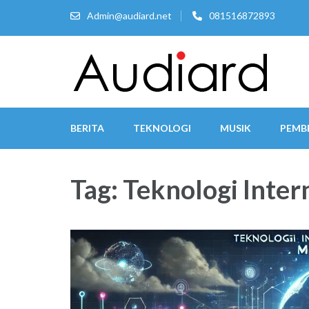
Lompat
Admin@audiard.net
081516872893
ke
konten
(Tekan
Enter)
BERITA
TEKNOLOGI
MUSIK
PEMB
Tag:
Teknologi Inter