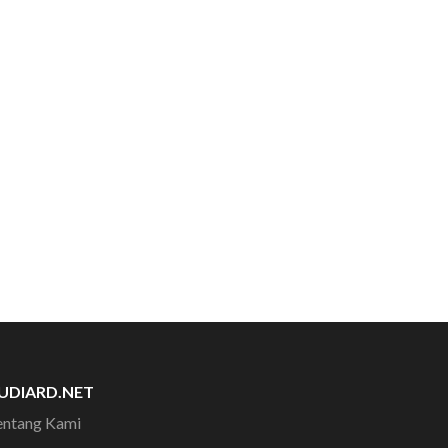
UDIARD.NET
entang Kami