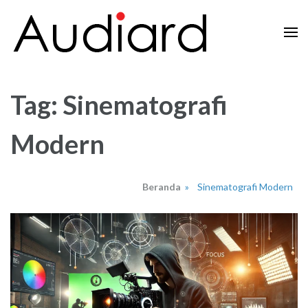
Lompat
ke
konten
Audiard.net
Merangkai Kisah, Menginspirasi Imajinasi
(Tekan
Enter)
Tag:
Sinematografi
Modern
Beranda
»
Sinematografi Modern