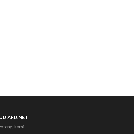
UDIARD.NET
entang Kami