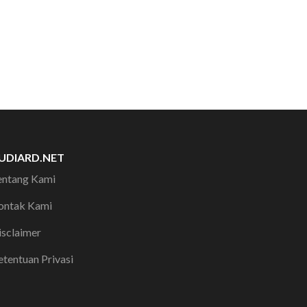
UDIARD.NET
entang Kami
ontak Kami
isclaimer
etentuan Privasi