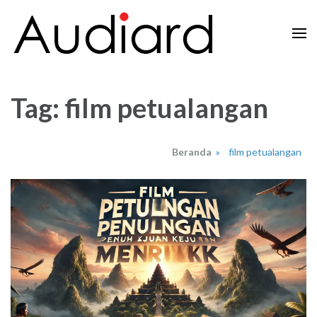
Lompat
ke
konten
Audiard.net
Merangkai Kisah, Menginspirasi Imajinasi
(Tekan
Enter)
Tag:
film petualangan
Beranda
»
film petualangan