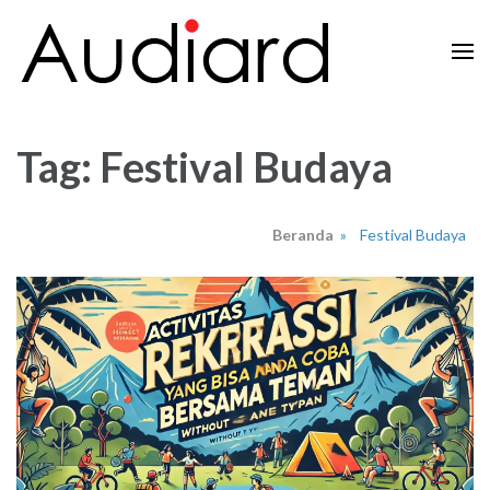
Lompat
ke
konten
Audiard.net
Merangkai Kisah, Menginspirasi Imajinasi
(Tekan
Enter)
Tag:
Festival Budaya
Beranda
»
Festival Budaya