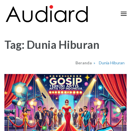
Lompat
ke
konten
Audiard.net
Merangkai Kisah, Menginspirasi Imajinasi
(Tekan
Enter)
Tag:
Dunia Hiburan
Beranda
»
Dunia Hiburan