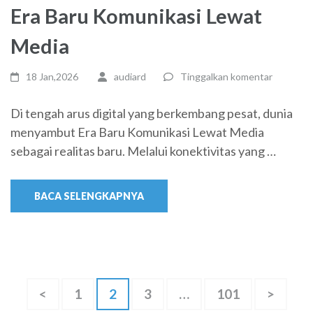
Era Baru Komunikasi Lewat
Media
18 Jan,2026
audiard
Tinggalkan komentar
Di tengah arus digital yang berkembang pesat, dunia
menyambut Era Baru Komunikasi Lewat Media
sebagai realitas baru. Melalui konektivitas yang …
BACA SELENGKAPNYA
Paginasi
Halaman
Halaman
Halaman
Halaman
<
1
2
3
…
101
>