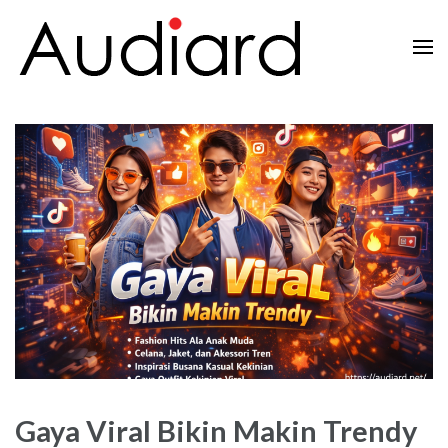
Lompat
ke
konten
Audiard.net
Merangkai Kisah, Menginspirasi Imajinasi
(Tekan
Enter)
Gaya Viral Bikin Makin Trendy